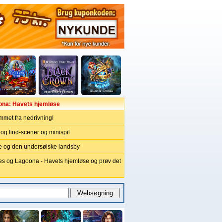
oona: Havets hjemløse
met fra nedrivning!
og find-scener og minispil
le og den undersøiske landsby
s og Lagoona - Havets hjemløse og prøv det