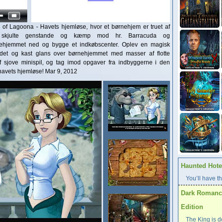
 of Lagoona - Havets hjemløse, hvor et børnehjem er truet af
 skjulte genstande og kæmp mod hr. Barracuda og
nehjemmet ned og bygge et indkøbscenter. Oplev en magisk
det og kast glans over børnehjemmet med masser af flotte
f sjove minispil, og tag imod opgaver fra indbyggerne i den
 havets hjemløse! Mar 9, 2012
Haunted Hotel
You’ll have th
Dark Romance
Edition
The King is d