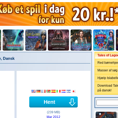
Tales of Lag
e, Dansk
Red børnehjem
Masser af søg 
Hjælp Islabel
Download Tale
på dansk!
Hent
(239 MB)
Mar 2012