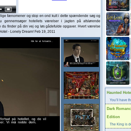
urlige fænomener og stop en ond kult i dette spændende søg og
du gennemsøger hotellets værelser i jagten på afslørende
du finder på din vej og løs gådefulde opgaver. Hvert værelse
Hotel - Lonely Dream! Feb 19, 2011
Haunted Hotel
You’ll have th
Dark Romance
Edition
The King is d