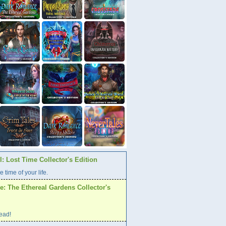
: Lost Time Collector's Edition
e time of your life.
: The Ethereal Gardens Collector's
ead!