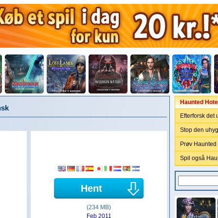
Haunted Hote
nsk
Efterforsk det
Stop den uhyg
Prøv Haunted 
Spil også Hau
Hent
(234 MB)
Feb 2011