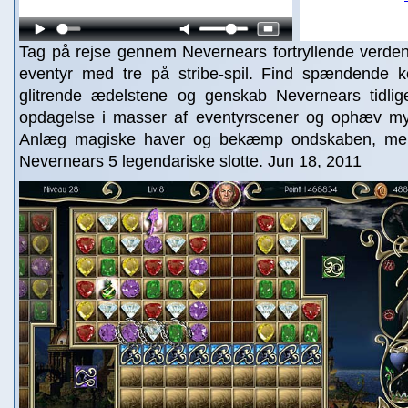
Tag på rejse gennem Nevernears fortryllende verde
eventyr med tre på stribe-spil. Find spændende k
glitrende ædelstene og genskab Nevernears tidli
opdagelse i masser af eventyrscener og ophæv mys
Anlæg magiske haver og bekæmp ondskaben, me
Nevernears 5 legendariske slotte. Jun 18, 2011