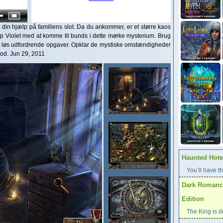
for din hjælp på familiens slot. Da du ankommer, er et større kaos
lp Violet med at komme til bunds i dette mørke mysterium. Brug
 og løs udfordrende opgaver. Opklar de mystiske omstændigheder
lod. Jun 29, 2011
Haunted Hotel
You’ll have th
Dark Romance
Edition
The King is d