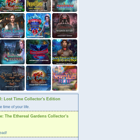
: Lost Time Collector's Edition
e time of your life.
: The Ethereal Gardens Collector's
ead!