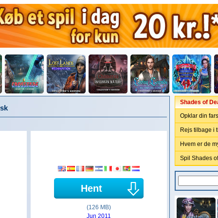
Shades of Dea
nsk
Opklar din far
Rejs tilbage i 
Hvem er de my
Spil Shades of
Hent
(126 MB)
Jun 2011