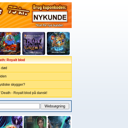
th: Royalt blod
s død
tiden
stiske skygger?
 Death - Royalt blod på dansk!