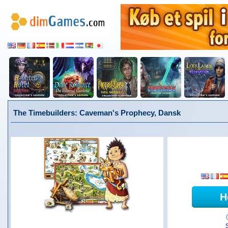
The Timebuilders: Caveman's Prophecy, Dansk
H