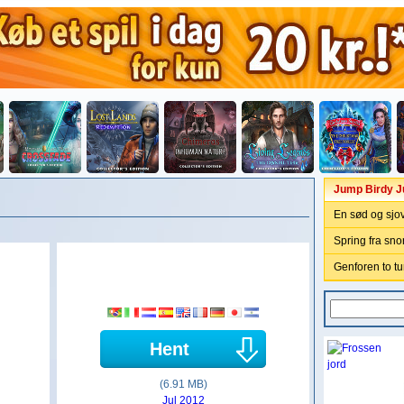
Jump Birdy 
En sød og sjov
Spring fra snor
Genforen to tu
Hent
(6.91 MB)
Jul 2012