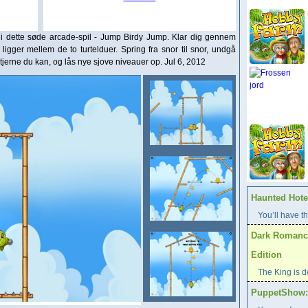
i dette søde arcade-spil - Jump Birdy Jump. Klar dig gennem
ligger mellem de to turtelduer. Spring fra snor til snor, undgå
jerne du kan, og lås nye sjove niveauer op. Jul 6, 2012
Haunted Hotel
You’ll have th
Dark Romance
Edition
The King is d
PuppetShow: F