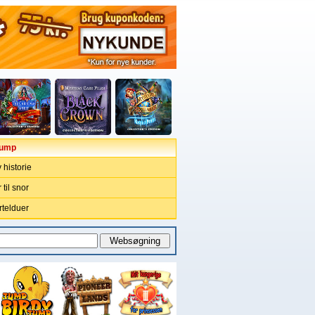
Jump
 historie
 til snor
rtelduer