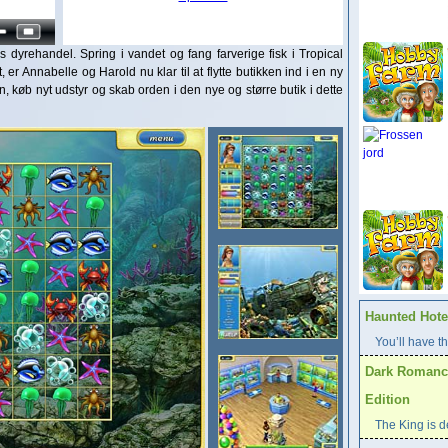
dyrehandel. Spring i vandet og fang farverige fisk i Tropical
, er Annabelle og Harold nu klar til at flytte butikken ind i en ny
 køb nyt udstyr og skab orden i den nye og større butik i dette
Haunted Hotel
You’ll have th
Dark Romance
Edition
The King is d