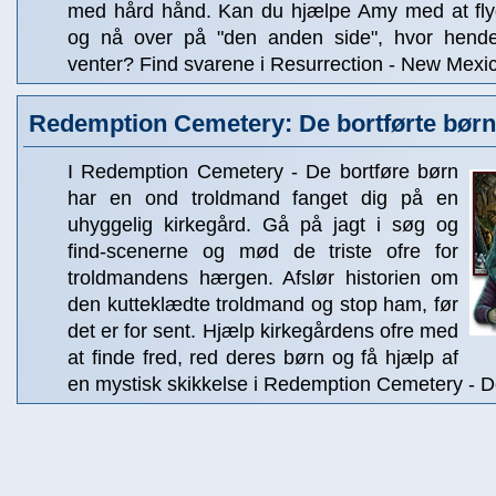
med hård hånd. Kan du hjælpe Amy med at flyg
og nå over på "den anden side", hvor hendes
venter? Find svarene i Resurrection - New Mexi
Redemption Cemetery: De bortførte børn
I Redemption Cemetery - De bortføre børn
har en ond troldmand fanget dig på en
uhyggelig kirkegård. Gå på jagt i søg og
find-scenerne og mød de triste ofre for
troldmandens hærgen. Afslør historien om
den kutteklædte troldmand og stop ham, før
det er for sent. Hjælp kirkegårdens ofre med
at finde fred, red deres børn og få hjælp af
en mystisk skikkelse i Redemption Cemetery - De